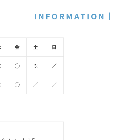
｜INFORMATION｜
木
金
土
日
◯
◯
※
／
◯
◯
／
／
ックスコート１F