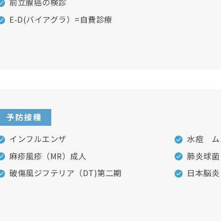
前立腺癌の検診
E-D(バイアグラ）=自費診療
予防接種
インフルエンザ
水痘 ム
麻疹風疹（MR）成人
肺炎球菌
破傷風ジフテリア（DT)第二期
日本脳炎